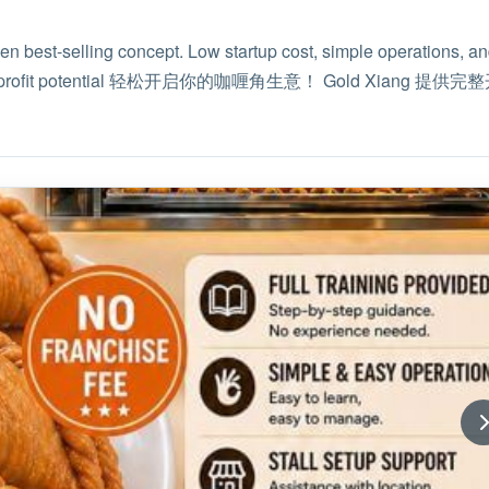
ven best-selling concept. Low startup cost, simple operations, a
port ✔ High profit potential 轻松开启你的咖喱角生意！ Gol