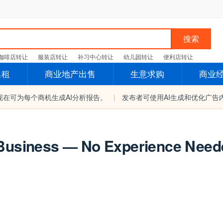
搜索
咖啡店转让
服装店转让
补习中心转让
幼儿园转让
便利店转让
出租
商业地产出售
生意求购
商业
现在可为每个商机生成AI分析报告。
|
发布者可使用AI生成和优化广告
 Business — No Experience Need