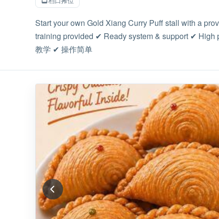
档口摊位
Start your own Gold Xiang Curry Puff stall with a pro
training provided ✔ Ready system & sup
教学 ✔ 操作简单