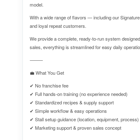
model.
With a wide range of flavors — including our Signatur
and loyal repeat customers.
We provide a complete, ready-to-run system designed 
sales, everything is streamlined for easy daily operati
⸻
💼 What You Get
✔ No franchise fee
✔ Full hands-on training (no experience needed)
✔ Standardized recipes & supply support
✔ Simple workflow & easy operations
✔ Stall setup guidance (location, equipment, process)
✔ Marketing support & proven sales concept