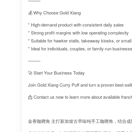
⸻
💰 Why Choose Gold Xiang
* High-demand product with consistent daily sales
* Strong profit margins with low operating complexity
* Suitable for hawker stalls, takeaway kiosks, or smal
* Ideal for individuals, couples, or family-run business
⸻
🚀 Start Your Business Today
Join Gold Xiang Curry Puff and turn a proven best-sel
📩 Contact us now to learn more about available franch
金香咖喱角 主打新加坡古早味纯手工咖喱角，结合